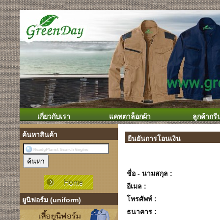
เกี่ยวกับเรา
แคทตาล็อกผ้า
ลูกค้ากรี
ค้นหาสินค้า
ยืนยันการโอนเงิน
ชื่อ - นามสกุล :
อีเมล :
โทรศัพท์ :
ยูนิฟอร์ม (uniform)
ธนาคาร :